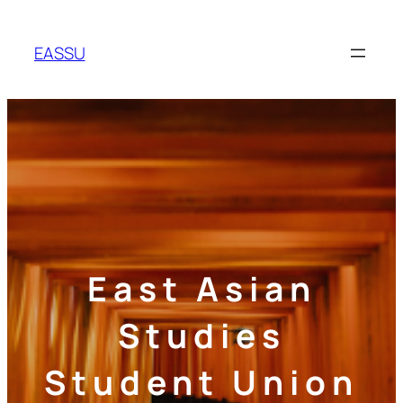
Skip
to
EASSU
content
East Asian
Studies
Student Union